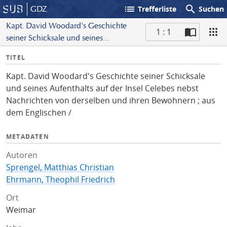
list
search
GDZ
Trefferliste
Suchen
Kapt. David Woodard's Geschichte
1 : 1
seiner Schicksale und seines
S
Aufenthalts auf der Insel Celebes nebst
I
TITEL
c
Nachrichten von derselben und ihren
n
a
Bewohnern ; aus dem Englischen /
Kapt. David Woodard's Geschichte seiner Schicksale
f
n
und seines Aufenthalts auf der Insel Celebes nebst
o
Nachrichten von derselben und ihren Bewohnern ; aus
dem Englischen /
METADATEN
Autoren
Sprengel, Matthias Christian
Ehrmann, Theophil Friedrich
Ort
Weimar