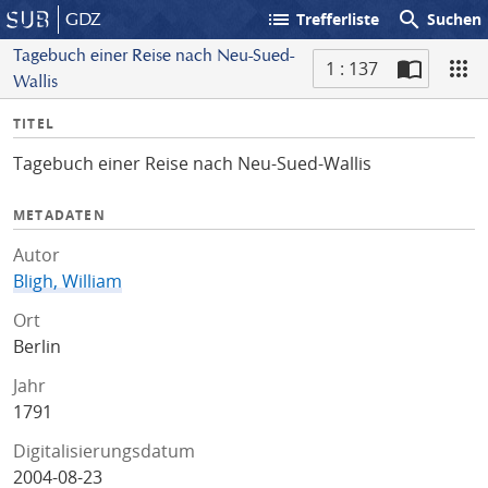
list
search
GDZ
Trefferliste
Suchen
Tagebuch einer Reise nach Neu-Sued-
1 : 137
Wallis
S
I
TITEL
c
n
a
Tagebuch einer Reise nach Neu-Sued-Wallis
f
n
o
METADATEN
Autor
Bligh, William
Ort
Berlin
Jahr
1791
Digitalisierungsdatum
2004-08-23