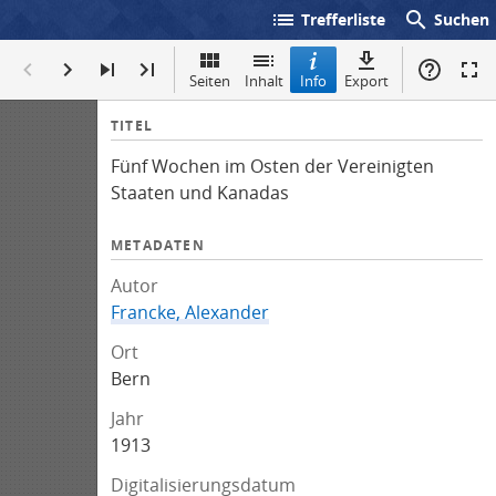
list
search
Trefferliste
Suchen
Seiten
Inhalt
Info
Export
I
TITEL
n
Fünf Wochen im Osten der Vereinigten
f
Staaten und Kanadas
o
METADATEN
Autor
Francke, Alexander
Ort
Bern
Jahr
1913
Digitalisierungsdatum