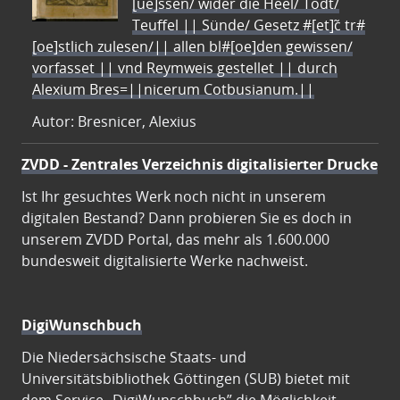
[ue]ssen/ wider die Heel/ Todt/
Teuffel || Sünde/ Gesetz #[et]c̃ tr#
[oe]stlich zulesen/|| allen bl#[oe]den gewissen/
vorfasset || vnd Reymweis gestellet || durch
Alexium Bres=||nicerum Cotbusianum.||
Autor: Bresnicer, Alexius
ZVDD - Zentrales Verzeichnis digitalisierter Drucke
Ist Ihr gesuchtes Werk noch nicht in unserem
digitalen Bestand? Dann probieren Sie es doch in
unserem ZVDD Portal, das mehr als 1.600.000
bundesweit digitalisierte Werke nachweist.
DigiWunschbuch
Die Niedersächsische Staats- und
Universitätsbibliothek Göttingen (SUB) bietet mit