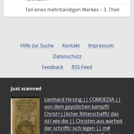
Teil eines mehrbändigen Werkes – 3. Theil
Hilfe zur Suche
Kontakt
Impressum
Datenschutz
Feedback
RSS-Feed
Just scanned
Lienhard Hirsing.|| COMOEDIA ||
von dem geystlichen kampff/
Christ=||licher Ritterschafft/ das
ist/ wie die || Christen aus warheit
der schrifft/ sich legen || m#