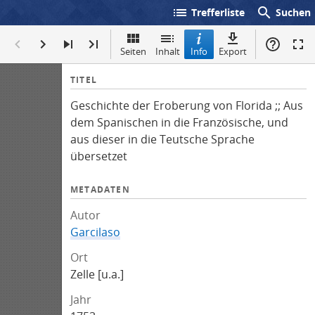
list
search
Trefferliste
Suchen
Seiten
Inhalt
Info
Export
I
TITEL
n
Geschichte der Eroberung von Florida ;; Aus
f
dem Spanischen in die Französische, und
o
aus dieser in die Teutsche Sprache
übersetzet
METADATEN
Autor
Garcilaso
Ort
Zelle [u.a.]
Jahr