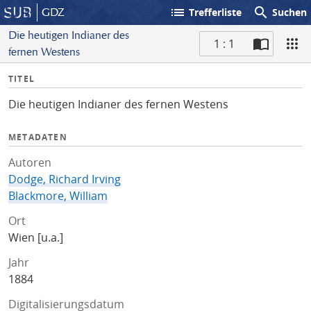
list
search
GDZ
Trefferliste
Suchen
Die heutigen Indianer des
1 : 1
fernen Westens
S
I
TITEL
c
n
a
Die heutigen Indianer des fernen Westens
f
n
o
METADATEN
Autoren
Dodge, Richard Irving
Blackmore, William
Ort
Wien [u.a.]
Jahr
1884
Digitalisierungsdatum