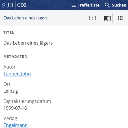
list
search
GDZ
Trefferliste
Suchen
1 : 1
Das Leben eines Jägers
S
I
TITEL
c
n
a
Das Leben eines Jägers
f
n
o
METADATEN
Autor
Tanner, John
Ort
Leipzig
Digitalisierungsdatum
1999-07-16
Verlag
Engelmann