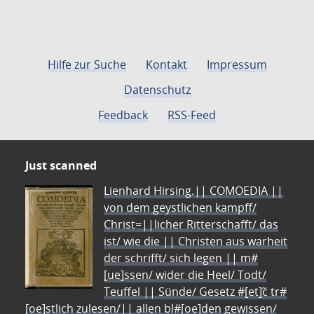
Hilfe zur Suche
Kontakt
Impressum
Datenschutz
Feedback
RSS-Feed
Just scanned
Lienhard Hirsing.|| COMOEDIA ||
von dem geystlichen kampff/
Christ=||licher Ritterschafft/ das
ist/ wie die || Christen aus warheit
der schrifft/ sich legen || m#
[ue]ssen/ wider die Heel/ Todt/
Teuffel || Sünde/ Gesetz #[et]c̃ tr#
[oe]stlich zulesen/|| allen bl#[oe]den gewissen/