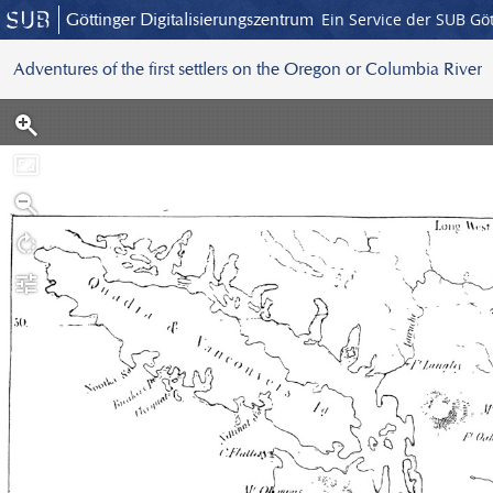
Göttinger Digitalisierungszentrum
Ein Service der SUB Gö
Adventures of the first settlers on the Oregon or Columbia River
S
c
a
n