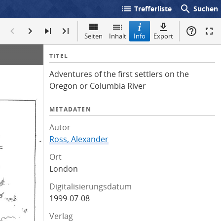
list
search
Trefferliste
Suchen
Seiten
Inhalt
Info
Export
I
TITEL
n
Adventures of the first settlers on the
f
Oregon or Columbia River
o
METADATEN
Autor
Ross, Alexander
Ort
London
Digitalisierungsdatum
1999-07-08
Verlag