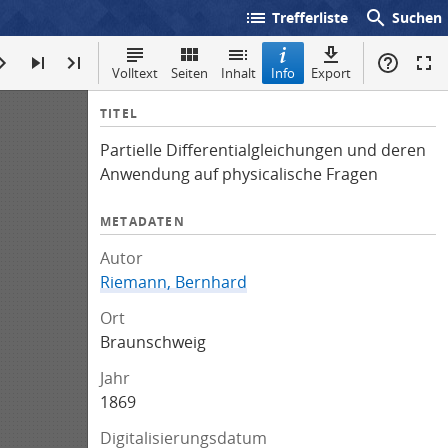
list
search
Trefferliste
Suchen
Volltext
Seiten
Inhalt
Info
Export
I
TITEL
n
Partielle Differentialgleichungen und deren
f
Anwendung auf physicalische Fragen
o
METADATEN
Autor
Riemann, Bernhard
Ort
Braunschweig
Jahr
1869
Digitalisierungsdatum