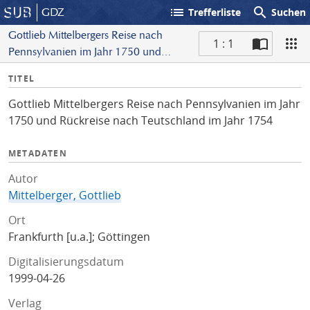
list
search
GDZ
Trefferliste
Suchen
Gottlieb Mittelbergers Reise nach
1 : 1
Pennsylvanien im Jahr 1750 und
S
Rückreise nach Teutschland im
I
TITEL
c
Jahr 1754
n
a
Gottlieb Mittelbergers Reise nach Pennsylvanien im Jahr
f
n
1750 und Rückreise nach Teutschland im Jahr 1754
o
METADATEN
Autor
Mittelberger, Gottlieb
Ort
Frankfurth [u.a.]; Göttingen
Digitalisierungsdatum
1999-04-26
Verlag