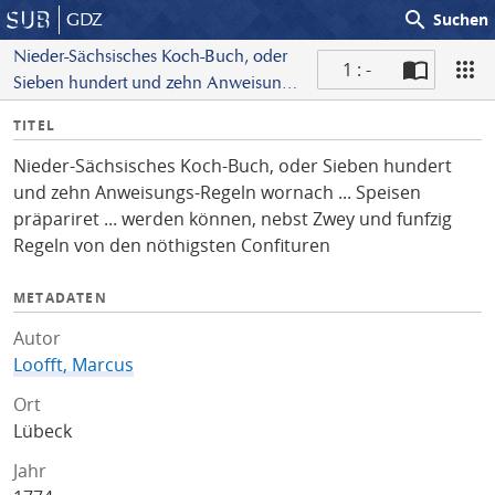
search
GDZ
Suchen
Nieder-Sächsisches Koch-Buch, oder
1 : -
Sieben hundert und zehn Anweisungs-
S
Regeln wornach ... Speisen präpariret
I
TITEL
c
... werden können, nebst Zwey und
n
a
funfzig Regeln von den
Nieder-Sächsisches Koch-Buch, oder Sieben hundert
f
n
nöthigsten Confituren
und zehn Anweisungs-Regeln wornach ... Speisen
o
präpariret ... werden können, nebst Zwey und funfzig
Regeln von den nöthigsten Confituren
METADATEN
Autor
Loofft, Marcus
Ort
Lübeck
Jahr