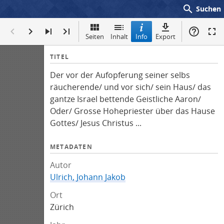
search
Suchen
Seiten
Inhalt
Info
Export
I
TITEL
n
Der vor der Aufopferung seiner selbs
f
räucherende/ und vor sich/ sein Haus/ das
o
gantze Israel bettende Geistliche Aaron/
Oder/ Grosse Hohepriester über das Hause
Gottes/ Jesus Christus ...
METADATEN
Autor
Ulrich, Johann Jakob
Ort
Zürich