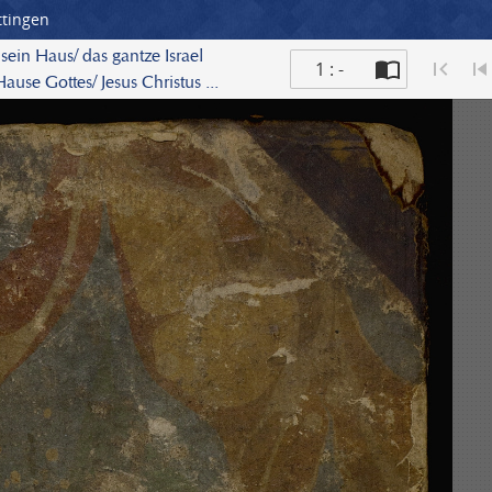
ttingen
sein Haus/ das gantze Israel
1 : -
use Gottes/ Jesus Christus ...