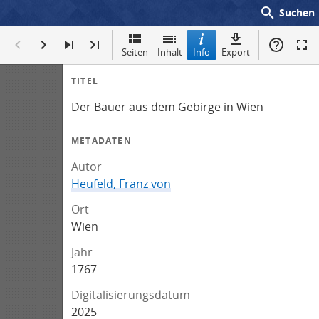
search
Suchen
Seiten
Inhalt
Info
Export
I
TITEL
n
Der Bauer aus dem Gebirge in Wien
f
o
METADATEN
Autor
Heufeld, Franz von
Ort
Wien
Jahr
1767
Digitalisierungsdatum
2025