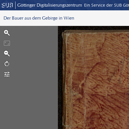
Göttinger Digitalisierungszentrum
Ein Service der SUB Gö
Der Bauer aus dem Gebirge in Wien
S
c
a
n