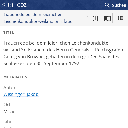
search
GDZ
Suchen
Trauerrede bei dem feierlichen
1 : [1]
Leichenkondukte weiland Sr. Erlaucht
S
des Herrn Generals ... Reichsgrafen
I
TITEL
c
Georg von Browne, gehalten in dem
n
a
großen Saale des Schlosses, den 30.
Trauerrede bei dem feierlichen Leichenkondukte
f
n
September 1792
weiland Sr. Erlaucht des Herrn Generals ... Reichsgrafen
o
Georg von Browne, gehalten in dem großen Saale des
Schlosses, den 30. September 1792
METADATEN
Autor
Wissinger, Jakob
Ort
Mitau
Jahr