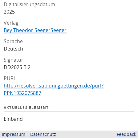
Digitalisierungsdatum
2025
Verlag
Bey Theodor SeegerSeeger
Sprache
Deutsch
Signatur
DD2025 B 2
PURL
http://resolver.sub.uni-goettingen.de/purl?
PPN1932075887
AKTUELLES ELEMENT
Einband
LIZENZ
Impressum
Datenschutz
Feedback