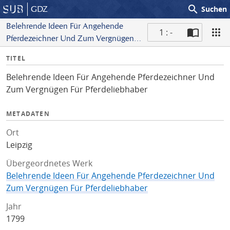
search
GDZ
Suchen
Belehrende Ideen Für Angehende
1 : -
Pferdezeichner Und Zum Vergnügen
S
Für Pferdeliebhaber
I
TITEL
c
n
a
Belehrende Ideen Für Angehende Pferdezeichner Und
f
n
Zum Vergnügen Für Pferdeliebhaber
o
METADATEN
Ort
Leipzig
Übergeordnetes Werk
Belehrende Ideen Für Angehende Pferdezeichner Und
Zum Vergnügen Für Pferdeliebhaber
Jahr
1799