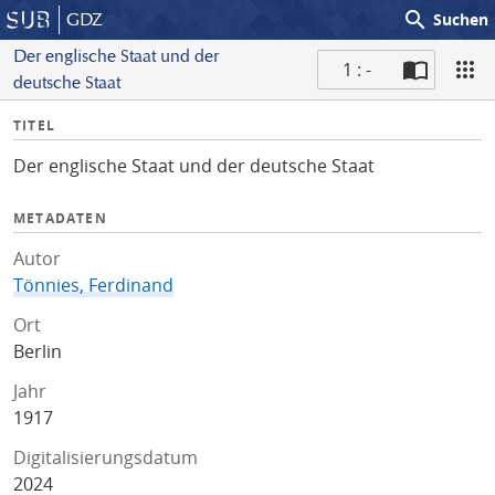
search
GDZ
Suchen
Der englische Staat und der
1 : -
deutsche Staat
S
I
TITEL
c
n
a
Der englische Staat und der deutsche Staat
f
n
o
METADATEN
Autor
Tönnies, Ferdinand
Ort
Berlin
Jahr
1917
Digitalisierungsdatum
2024