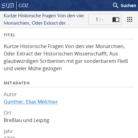
search
GDZ
Suchen
Kurtze Historische Fragen Von den vier
1 : -
Monarchien, Oder Extract der
S
Historischen Wissenschafft, Aus
I
TITEL
c
glaubwürdigen Scribenten mit gar
n
a
sonderbarem Fleiß und vieler
Kurtze Historische Fragen Von den vier Monarchien,
f
n
Mühe gezogen
Oder Extract der Historischen Wissenschafft, Aus
o
glaubwürdigen Scribenten mit gar sonderbarem Fleiß
und vieler Mühe gezogen
METADATEN
Autor
Günther, Elias Melchior
Ort
Breßlau und Leipzig
Jahr