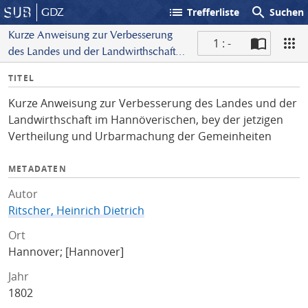
list
search
GDZ
Trefferliste
Suchen
Kurze Anweisung zur Verbesserung
1 : -
des Landes und der Landwirthschaft
S
im Hannöverischen, bey der jetzigen
I
TITEL
c
Vertheilung und Urbarmachung der
n
a
Gemeinheiten
Kurze Anweisung zur Verbesserung des Landes und der
f
n
Landwirthschaft im Hannöverischen, bey der jetzigen
o
Vertheilung und Urbarmachung der Gemeinheiten
METADATEN
Autor
Ritscher, Heinrich Dietrich
Ort
Hannover; [Hannover]
Jahr
1802