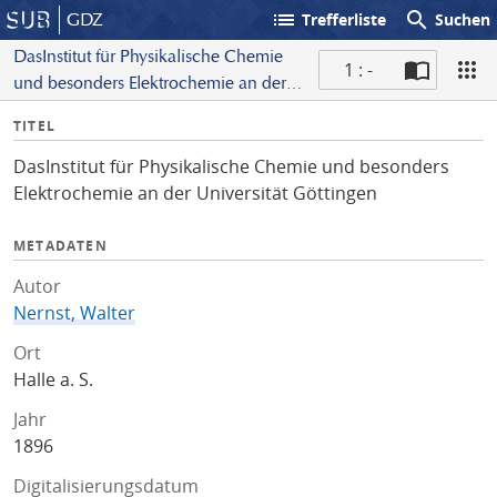
list
search
GDZ
Trefferliste
Suchen
DasInstitut für Physikalische Chemie
1 : -
und besonders Elektrochemie an der
S
Universität Göttingen
I
TITEL
c
n
a
DasInstitut für Physikalische Chemie und besonders
f
n
Elektrochemie an der Universität Göttingen
o
METADATEN
Autor
Nernst, Walter
Ort
Halle a. S.
Jahr
1896
Digitalisierungsdatum