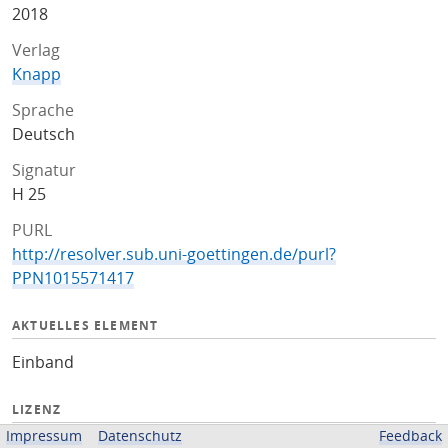
2018
Verlag
Knapp
Sprache
Deutsch
Signatur
H 25
PURL
http://resolver.sub.uni-goettingen.de/purl?
PPN1015571417
AKTUELLES ELEMENT
Einband
LIZENZ
Impressum
Datenschutz
Feedback
Public Domain Mark 1.0 (PDM)