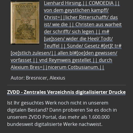
Lienhard Hirsing.|| COMOEDIA ||
von dem geystlichen kampff/
Christ=||licher Ritterschafft/ das
ist/ wie die || Christen aus warheit
der schrifft/ sich legen || m#
[ue]ssen/ wider die Heel/ Todt/
Teuffel || Sünde/ Gesetz #[et]c̃ tr#
[oe]stlich zulesen/|| allen bl#[oe]den gewissen/
vorfasset || vnd Reymweis gestellet || durch
Alexium Bres=||nicerum Cotbusianum.||
Autor: Bresnicer, Alexius
ZVDD - Zentrales Verzeichnis digitalisierter Drucke
Ist Ihr gesuchtes Werk noch nicht in unserem
digitalen Bestand? Dann probieren Sie es doch in
unserem ZVDD Portal, das mehr als 1.600.000
bundesweit digitalisierte Werke nachweist.