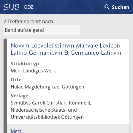
search
Suchen
GDZ
2 Treffer
sortiert nach
Novvm Locvpletissimvm Manvale Lexicon
Latino-Germanicvm Et Germanico-Latinvm
Strukturtyp:
Mehrbändiges Werk
Orte:
Halae Magdeburgicae, Göttingen
Verlage:
Svmtibvs Caroli Christiani Kümmelii,
Niedersächsische Staats- und
Universitätsbibliothek Göttingen
Mets