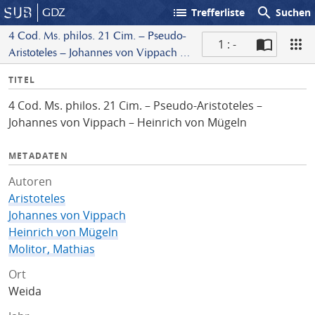
list
search
GDZ
Trefferliste
Suchen
4 Cod. Ms. philos. 21 Cim. – Pseudo-
1 : -
Aristoteles – Johannes von Vippach –
S
Heinrich von Mügeln
I
TITEL
c
n
a
4 Cod. Ms. philos. 21 Cim. – Pseudo-Aristoteles –
f
n
Johannes von Vippach – Heinrich von Mügeln
o
METADATEN
Autoren
Aristoteles
Johannes von Vippach
Heinrich von Mügeln
Molitor, Mathias
Ort
Weida