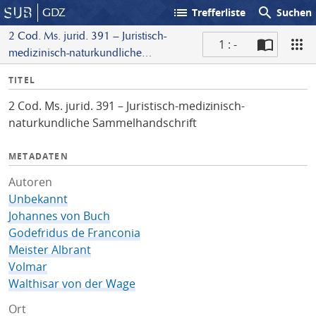
list
search
GDZ
Trefferliste
Suchen
2 Cod. Ms. jurid. 391 – Juristisch-
1 : -
medizinisch-naturkundliche
S
Sammelhandschrift
I
TITEL
c
n
a
2 Cod. Ms. jurid. 391 – Juristisch-medizinisch-
f
n
naturkundliche Sammelhandschrift
o
METADATEN
Autoren
Unbekannt
Johannes von Buch
Godefridus de Franconia
Meister Albrant
Volmar
Walthisar von der Wage
Ort