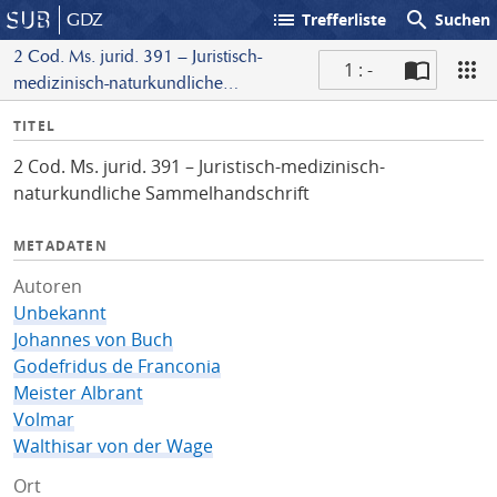
list
search
GDZ
Trefferliste
Suchen
2 Cod. Ms. jurid. 391 – Juristisch-
1 : -
medizinisch-naturkundliche
S
Sammelhandschrift
I
TITEL
c
n
a
2 Cod. Ms. jurid. 391 – Juristisch-medizinisch-
f
n
naturkundliche Sammelhandschrift
o
METADATEN
Autoren
Unbekannt
Johannes von Buch
Godefridus de Franconia
Meister Albrant
Volmar
Walthisar von der Wage
Ort