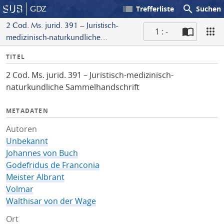
list
search
GDZ
Trefferliste
Suchen
2 Cod. Ms. jurid. 391 – Juristisch-
1 : -
medizinisch-naturkundliche
S
Sammelhandschrift
I
TITEL
c
n
a
2 Cod. Ms. jurid. 391 – Juristisch-medizinisch-
f
n
naturkundliche Sammelhandschrift
o
METADATEN
Autoren
Unbekannt
Johannes von Buch
Godefridus de Franconia
Meister Albrant
Volmar
Walthisar von der Wage
Ort