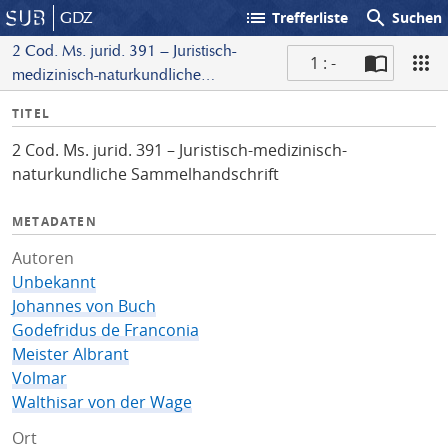
list
search
GDZ
Trefferliste
Suchen
2 Cod. Ms. jurid. 391 – Juristisch-
1 : -
medizinisch-naturkundliche
S
Sammelhandschrift
I
TITEL
c
n
a
2 Cod. Ms. jurid. 391 – Juristisch-medizinisch-
f
n
naturkundliche Sammelhandschrift
o
METADATEN
Autoren
Unbekannt
Johannes von Buch
Godefridus de Franconia
Meister Albrant
Volmar
Walthisar von der Wage
Ort