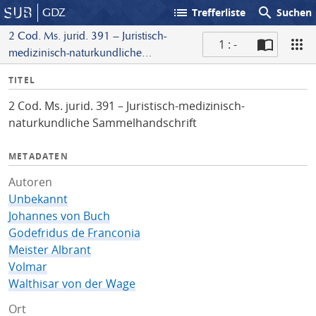
list
search
GDZ
Trefferliste
Suchen
2 Cod. Ms. jurid. 391 – Juristisch-
1 : -
medizinisch-naturkundliche
S
Sammelhandschrift
I
TITEL
c
n
a
2 Cod. Ms. jurid. 391 – Juristisch-medizinisch-
f
n
naturkundliche Sammelhandschrift
o
METADATEN
Autoren
Unbekannt
Johannes von Buch
Godefridus de Franconia
Meister Albrant
Volmar
Walthisar von der Wage
Ort