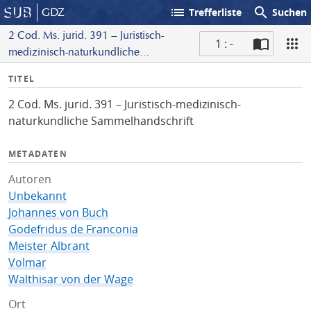
list
search
GDZ
Trefferliste
Suchen
2 Cod. Ms. jurid. 391 – Juristisch-
1 : -
medizinisch-naturkundliche
S
Sammelhandschrift
I
TITEL
c
n
a
2 Cod. Ms. jurid. 391 – Juristisch-medizinisch-
f
n
naturkundliche Sammelhandschrift
o
METADATEN
Autoren
Unbekannt
Johannes von Buch
Godefridus de Franconia
Meister Albrant
Volmar
Walthisar von der Wage
Ort