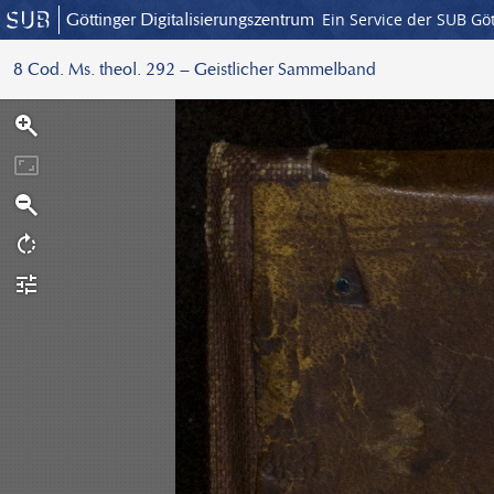
Göttinger Digitalisierungszentrum
Ein Service der SUB Gö
8 Cod. Ms. theol. 292 – Geistlicher Sammelband
S
c
a
n