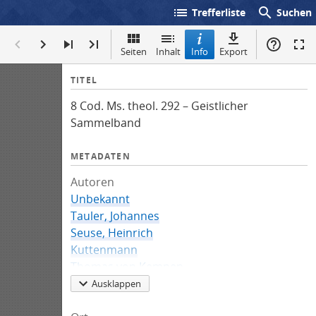
list
search
Trefferliste
Suchen
Seiten
Inhalt
Info
Export
I
TITEL
n
8 Cod. Ms. theol. 292 – Geistlicher
f
Sammelband
o
METADATEN
Autoren
Unbekannt
Tauler, Johannes
Seuse, Heinrich
Kuttenmann
Thomas von Kempen
Meister Eckhart
Ausklappen
Augustinus, Heiliger