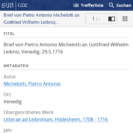
list
search
GDZ
Trefferliste
Suchen
Brief von Pietro Antonio Michelotti an
1 : -
Gottfried Wilhelm Leibniz,
S
Venedig, 29.5.1716
I
TITEL
c
n
a
Brief von Pietro Antonio Michelotti an Gottfried Wilhelm
f
n
Leibniz, Venedig, 29.5.1716
o
METADATEN
Autor
Michelotti, Pietro Antonio
Ort
Venedig
Übergeordnetes Werk
Litterae ad Leibnitium, Hildesheim, 1708 - 1716
Jahr