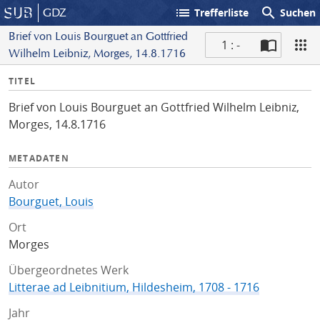
list
search
GDZ
Trefferliste
Suchen
Brief von Louis Bourguet an Gottfried
1 : -
Wilhelm Leibniz, Morges, 14.8.1716
S
I
TITEL
c
n
a
Brief von Louis Bourguet an Gottfried Wilhelm Leibniz,
f
n
Morges, 14.8.1716
o
METADATEN
Autor
Bourguet, Louis
Ort
Morges
Übergeordnetes Werk
Litterae ad Leibnitium, Hildesheim, 1708 - 1716
Jahr