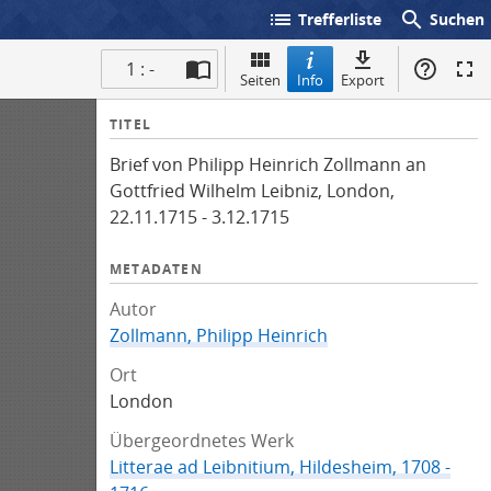
list
search
Trefferliste
Suchen
1 : -
Seiten
Info
Export
I
TITEL
n
Brief von Philipp Heinrich Zollmann an
f
Gottfried Wilhelm Leibniz, London,
o
22.11.1715 - 3.12.1715
METADATEN
Autor
Zollmann, Philipp Heinrich
Ort
London
Übergeordnetes Werk
Litterae ad Leibnitium, Hildesheim, 1708 -