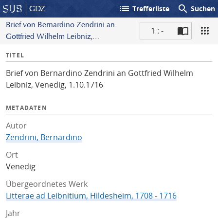
list
search
GDZ
Trefferliste
Suchen
Brief von Bernardino Zendrini an
1 : -
Gottfried Wilhelm Leibniz,
S
Venedig, 1.10.1716
I
TITEL
c
n
a
Brief von Bernardino Zendrini an Gottfried Wilhelm
f
n
Leibniz, Venedig, 1.10.1716
o
METADATEN
Autor
Zendrini, Bernardino
Ort
Venedig
Übergeordnetes Werk
Litterae ad Leibnitium, Hildesheim, 1708 - 1716
Jahr