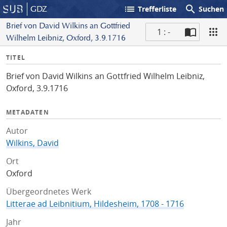
list
search
GDZ
Trefferliste
Suchen
Brief von David Wilkins an Gottfried
1 : -
Wilhelm Leibniz, Oxford, 3.9.1716
S
I
TITEL
c
n
a
Brief von David Wilkins an Gottfried Wilhelm Leibniz,
f
n
Oxford, 3.9.1716
o
METADATEN
Autor
Wilkins, David
Ort
Oxford
Übergeordnetes Werk
Litterae ad Leibnitium, Hildesheim, 1708 - 1716
Jahr