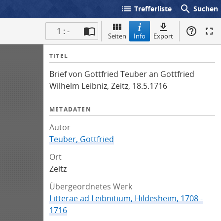
list
search
Trefferliste
Suchen
1 : -
Seiten
Info
Export
I
TITEL
n
Brief von Gottfried Teuber an Gottfried
f
Wilhelm Leibniz, Zeitz, 18.5.1716
o
METADATEN
Autor
Teuber, Gottfried
Ort
Zeitz
Übergeordnetes Werk
Litterae ad Leibnitium, Hildesheim, 1708 -
1716