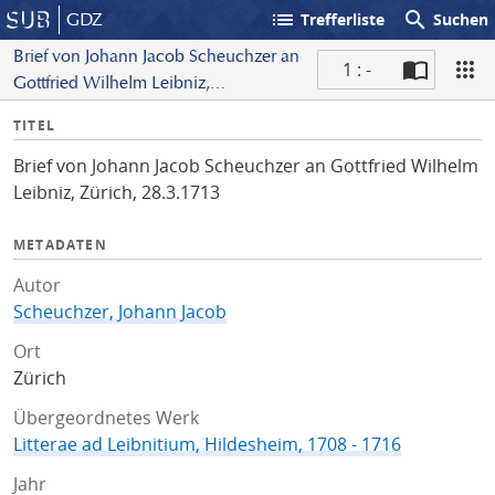
list
search
GDZ
Trefferliste
Suchen
Brief von Johann Jacob Scheuchzer an
1 : -
Gottfried Wilhelm Leibniz,
S
Zürich, 28.3.1713
I
TITEL
c
n
a
Brief von Johann Jacob Scheuchzer an Gottfried Wilhelm
f
n
Leibniz, Zürich, 28.3.1713
o
METADATEN
Autor
Scheuchzer, Johann Jacob
Ort
Zürich
Übergeordnetes Werk
Litterae ad Leibnitium, Hildesheim, 1708 - 1716
Jahr