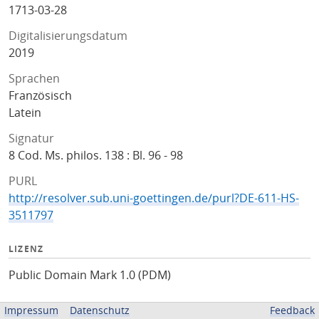
1713-03-28
Digitalisierungsdatum
2019
Sprachen
Französisch
Latein
Signatur
8 Cod. Ms. philos. 138 : Bl. 96 - 98
PURL
http://resolver.sub.uni-goettingen.de/purl?DE-611-HS-
3511797
LIZENZ
Public Domain Mark 1.0 (PDM)
ZUGEHÖRIGE QUELLEN
Impressum
Datenschutz
Feedback