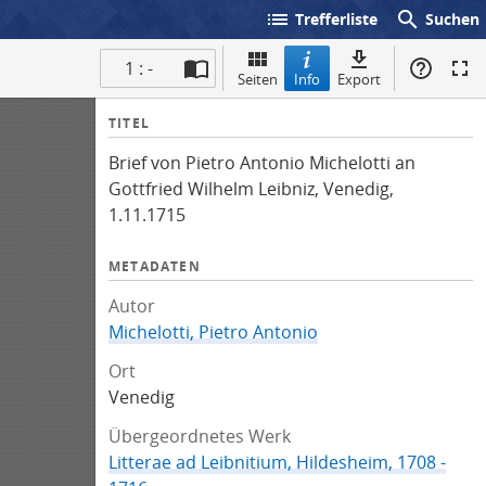
list
search
Trefferliste
Suchen
1 : -
Seiten
Info
Export
I
TITEL
n
Brief von Pietro Antonio Michelotti an
f
Gottfried Wilhelm Leibniz, Venedig,
o
1.11.1715
METADATEN
Autor
Michelotti, Pietro Antonio
Ort
Venedig
Übergeordnetes Werk
Litterae ad Leibnitium, Hildesheim, 1708 -