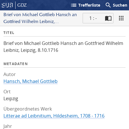
list
search
GDZ
Trefferliste
Suchen
Brief von Michael Gottlieb Hansch an
1 : -
Gottfried Wilhelm Leibniz,
S
Leipzig, 8.10.1716
I
TITEL
c
n
a
Brief von Michael Gottlieb Hansch an Gottfried Wilhelm
f
n
Leibniz, Leipzig, 8.10.1716
o
METADATEN
Autor
Hansch, Michael Gottlieb
Ort
Leipzig
Übergeordnetes Werk
Litterae ad Leibnitium, Hildesheim, 1708 - 1716
Jahr