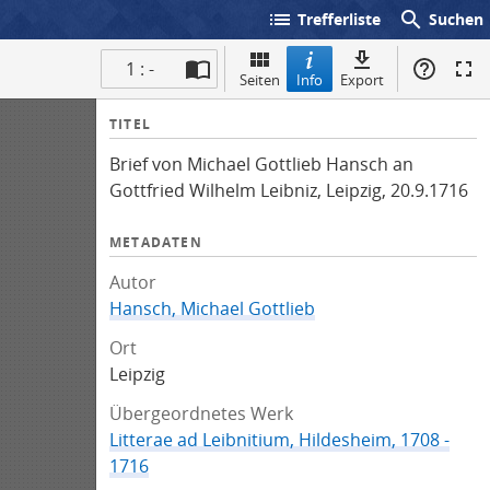
list
search
Trefferliste
Suchen
1 : -
Seiten
Info
Export
I
TITEL
n
Brief von Michael Gottlieb Hansch an
f
Gottfried Wilhelm Leibniz, Leipzig, 20.9.1716
o
METADATEN
Autor
Hansch, Michael Gottlieb
Ort
Leipzig
Übergeordnetes Werk
Litterae ad Leibnitium, Hildesheim, 1708 -
1716