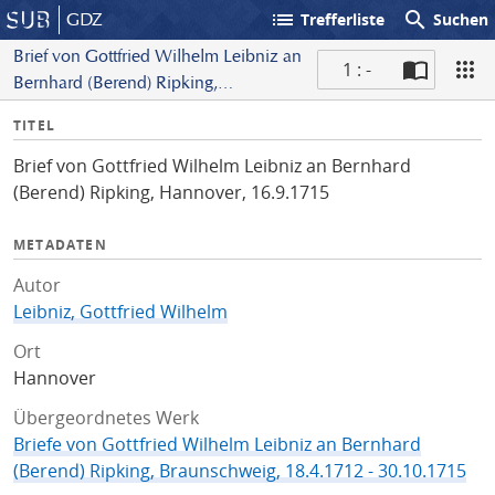
list
search
GDZ
Trefferliste
Suchen
Brief von Gottfried Wilhelm Leibniz an
1 : -
Bernhard (Berend) Ripking,
S
Hannover, 16.9.1715
I
TITEL
c
n
a
Brief von Gottfried Wilhelm Leibniz an Bernhard
f
n
(Berend) Ripking, Hannover, 16.9.1715
o
METADATEN
Autor
Leibniz, Gottfried Wilhelm
Ort
Hannover
Übergeordnetes Werk
Briefe von Gottfried Wilhelm Leibniz an Bernhard
(Berend) Ripking, Braunschweig, 18.4.1712 - 30.10.1715