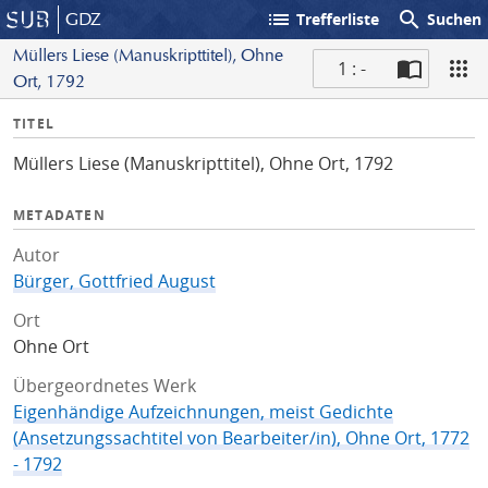
list
search
GDZ
Trefferliste
Suchen
Müllers Liese (Manuskripttitel), Ohne
1 : -
Ort, 1792
S
I
TITEL
c
n
a
Müllers Liese (Manuskripttitel), Ohne Ort, 1792
f
n
o
METADATEN
Autor
Bürger, Gottfried August
Ort
Ohne Ort
Übergeordnetes Werk
Eigenhändige Aufzeichnungen, meist Gedichte
(Ansetzungssachtitel von Bearbeiter/in), Ohne Ort, 1772
- 1792