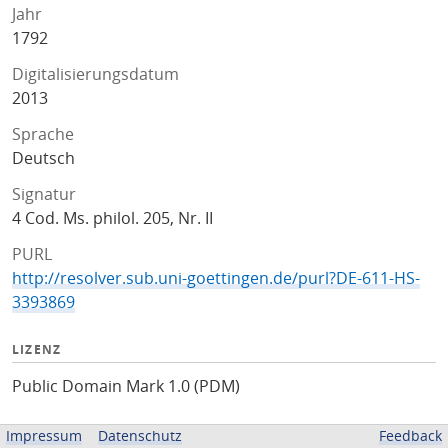
Jahr
1792
Digitalisierungsdatum
2013
Sprache
Deutsch
Signatur
4 Cod. Ms. philol. 205, Nr. II
PURL
http://resolver.sub.uni-goettingen.de/purl?DE-611-HS-
3393869
LIZENZ
Public Domain Mark 1.0 (PDM)
ZUGEHÖRIGE QUELLEN
Impressum
Datenschutz
Feedback