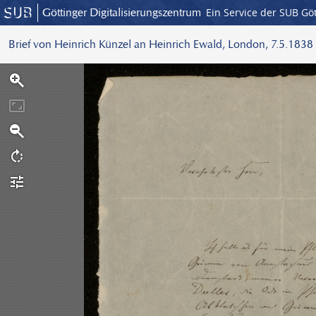
Göttinger Digitalisierungszentrum
Ein Service der SUB Gö
Brief von Heinrich Künzel an Heinrich Ewald, London, 7.5.1838
S
c
a
n