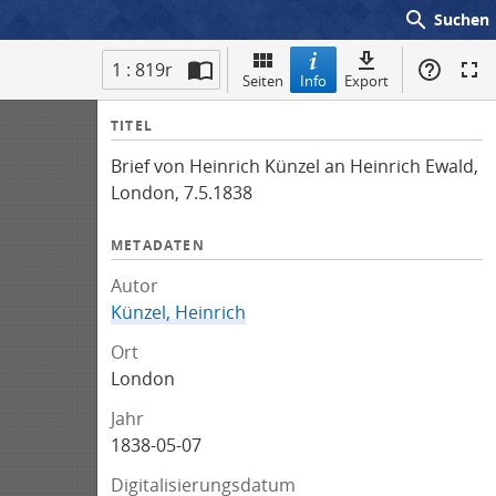
search
Suchen
1 : 819r
Seiten
Info
Export
I
TITEL
n
Brief von Heinrich Künzel an Heinrich Ewald,
f
London, 7.5.1838
o
METADATEN
Autor
Künzel, Heinrich
Ort
London
Jahr
1838-05-07
Digitalisierungsdatum