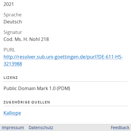
2021
Sprache
Deutsch
Signatur
Cod. Ms. H. Nohl 218
PURL
http://resolver.sub.uni-goettingen.de/purl?DE-611-HS-
3213988
LIZENZ
Public Domain Mark 1.0 (PDM)
ZUGEHÖRIGE QUELLEN
Kalliope
BEREITGESTELLT VON
Impressum
Datenschutz
Feedback