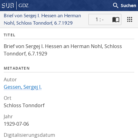
search
GDZ
Suchen
Brief von Sergej I. Hessen an Herman
1 : -
Nohl, Schloss Tonndorf, 6.7.1929
S
I
TITEL
c
n
a
Brief von Sergej I. Hessen an Herman Nohl, Schloss
f
n
Tonndorf, 6.7.1929
o
METADATEN
Autor
Gessen, Sergej I.
Ort
Schloss Tonndorf
Jahr
1929-07-06
Digitalisierungsdatum