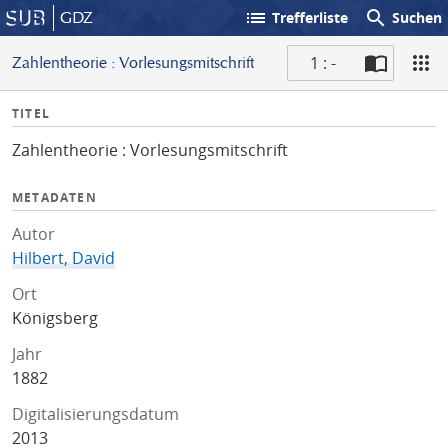
list
search
GDZ
Trefferliste
Suchen
1 : -
Zahlentheorie : Vorlesungsmitschrift
S
I
TITEL
c
n
a
Zahlentheorie : Vorlesungsmitschrift
f
n
o
METADATEN
Autor
Hilbert, David
Ort
Königsberg
Jahr
1882
Digitalisierungsdatum
2013