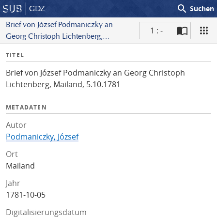
search
GDZ
Suchen
Brief von József Podmaniczky an
1 : -
Georg Christoph Lichtenberg,
S
Mailand, 5.10.1781
I
TITEL
c
n
a
Brief von József Podmaniczky an Georg Christoph
f
n
Lichtenberg, Mailand, 5.10.1781
o
METADATEN
Autor
Podmaniczky, József
Ort
Mailand
Jahr
1781-10-05
Digitalisierungsdatum