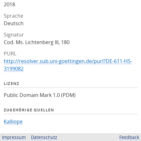
2018
Sprache
Deutsch
Signatur
Cod. Ms. Lichtenberg III, 180
PURL
http://resolver.sub.uni-goettingen.de/purl?DE-611-HS-
3199082
LIZENZ
Public Domain Mark 1.0 (PDM)
ZUGEHÖRIGE QUELLEN
Kalliope
BEREITGESTELLT VON
Impressum
Datenschutz
Feedback