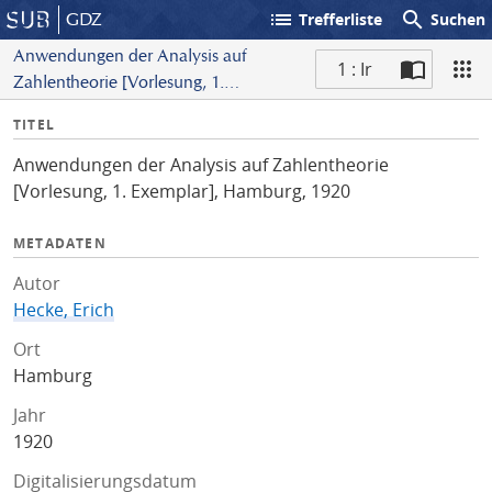
list
search
GDZ
Trefferliste
Suchen
Anwendungen der Analysis auf
1 : Ir
Zahlentheorie [Vorlesung, 1.
S
Exemplar], Hamburg, 1920
I
TITEL
c
n
a
Anwendungen der Analysis auf Zahlentheorie
f
n
[Vorlesung, 1. Exemplar], Hamburg, 1920
o
METADATEN
Autor
Hecke, Erich
Ort
Hamburg
Jahr
1920
Digitalisierungsdatum