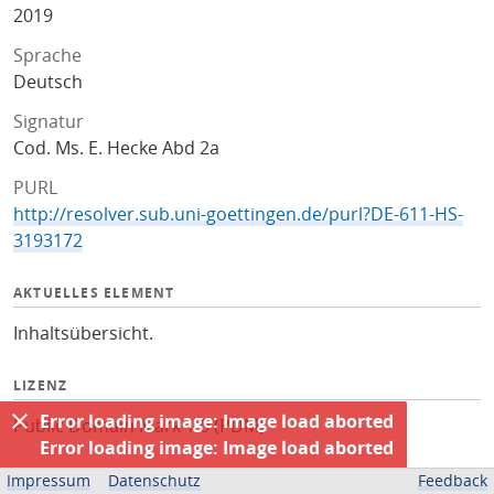
2019
Sprache
Deutsch
Signatur
Cod. Ms. E. Hecke Abd 2a
PURL
http://resolver.sub.uni-goettingen.de/purl?DE-611-HS-
3193172
AKTUELLES ELEMENT
Inhaltsübersicht.
LIZENZ
Error loading image: Image load aborted
Public Domain Mark 1.0 (PDM)
Error loading image: Image load aborted
ZUGEHÖRIGE QUELLEN
Impressum
Datenschutz
Feedback