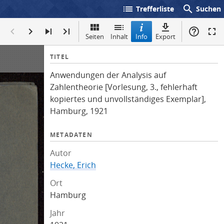
list
search
Trefferliste
Suchen
Seiten
Inhalt
Info
Export
I
TITEL
n
Anwendungen der Analysis auf
f
Zahlentheorie [Vorlesung, 3., fehlerhaft
o
kopiertes und unvollständiges Exemplar],
Hamburg, 1921
METADATEN
Autor
Hecke, Erich
Ort
Hamburg
Jahr