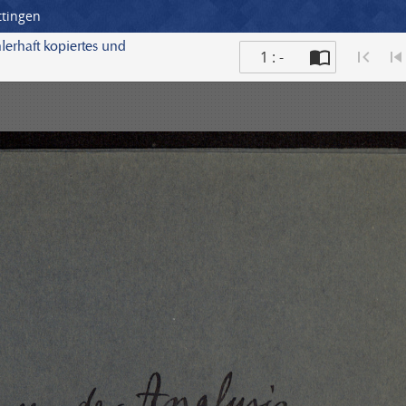
ttingen
lerhaft kopiertes und
1 : -