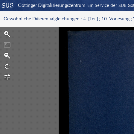
Göttinger Digitalisierungszentrum
Ein Service der SUB Gö
Gewöhnliche Differentialgleichungen : 4. [Teil] ; 10. Vorlesung 
S
c
a
n