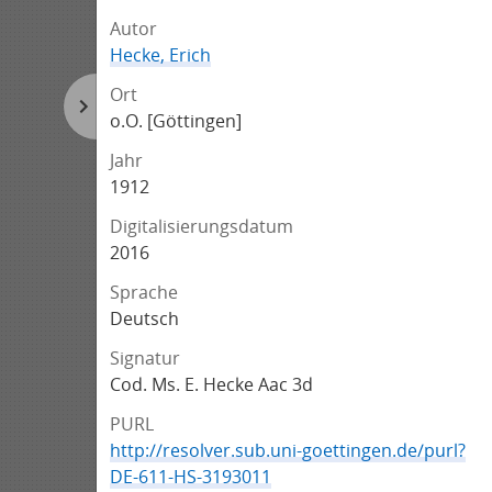
Autor
Hecke, Erich
Ort
o.O. [Göttingen]
Jahr
1. Informationen zum
1912
Werk
Digitalisierungsdatum
Vorlesung von David Hilbert
2016
veranstaltet im Sommersemester 1912
in Göttingen
Sprache
Handschriftliche Notizen von Erich Hecke
Deutsch
Diese Zusammenfassung wurde im Jahre
Signatur
2016 erstellt von
Cod. Ms. E. Hecke Aac 3d
Gerrit Grenzebach .
PURL
2. Informationen zur
http://resolver.sub.uni-goettingen.de/purl?
Archivierung
DE-611-HS-3193011