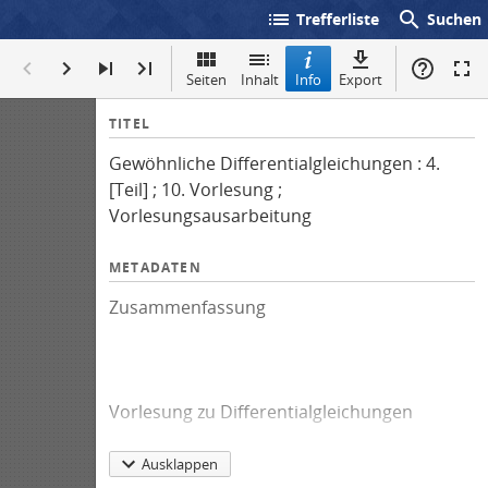
list
search
Trefferliste
Suchen
Seiten
Inhalt
Info
Export
I
TITEL
n
Gewöhnliche Differentialgleichungen : 4.
f
[Teil] ; 10. Vorlesung ;
o
Vorlesungsausarbeitung
METADATEN
Zusammenfassung
Vorlesung zu Differentialgleichungen
Ausklappen