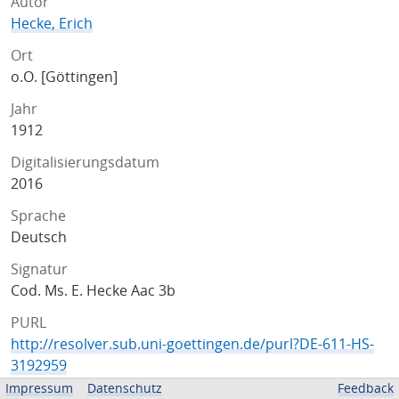
Autor
Hecke, Erich
Ort
o.O. [Göttingen]
Jahr
1. Informationen zum
1912
Werk
Digitalisierungsdatum
Vorlesung von David Hilbert
2016
veranstaltet im Sommersemester 1912
in Göttingen
Sprache
Handschriftliche Notizen von Erich Hecke
Deutsch
Diese Zusammenfassung wurde im Jahre 2016 erstellt
Signatur
von
Cod. Ms. E. Hecke Aac 3b
Gerrit Grenzebach .
PURL
2. Informationen zur
http://resolver.sub.uni-goettingen.de/purl?DE-611-HS-
Archivierung
3192959
1. Signatur im Archiv: Cod.Ms.E.Hecke Aac 3a
Impressum
Datenschutz
Feedback