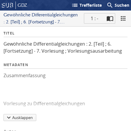
list
search
GDZ
Trefferliste
Suchen
Gewöhnliche Differentialgleichungen
1 : -
: 2. [Teil] ; 6. [Fortsetzung] - 7.
S
Vorlesung ; Vorlesungsausarbeitung
I
TITEL
c
n
a
Gewöhnliche Differentialgleichungen : 2. [Teil] ; 6.
f
n
[Fortsetzung] - 7. Vorlesung ; Vorlesungsausarbeitung
o
METADATEN
Zusammenfassung
Vorlesung zu Differentialgleichungen
Ausklappen