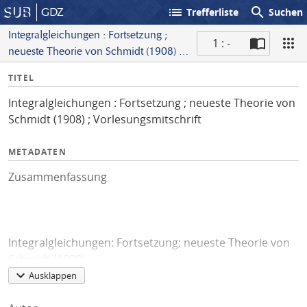
list
search
GDZ
Trefferliste
Suchen
Integralgleichungen : Fortsetzung ;
1 : -
neueste Theorie von Schmidt (1908) ;
S
Vorlesungsmitschrift
I
TITEL
c
n
a
Integralgleichungen : Fortsetzung ; neueste Theorie von
f
n
Schmidt (1908) ; Vorlesungsmitschrift
o
METADATEN
Zusammenfassung
Integralgleichungen: Fortsetzung; neueste Theorie von
Schmidt (1908)
Ausklappen