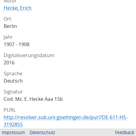
Autor
Hecke, Erich
Ort
Berlin
Jahr
1907 - 1908
1. Informationen zum
Digitalisierungsdatum
Werk
2016
Vorlesung von Edmund Landau
veranstaltet im Wintersemester 1907/08
Sprache
in Berlin
Deutsch
Handschriftliche Notizen von Erich Hecke
Signatur
Diese Zusammenfassung wurde im Jahre 2016 erstellt
Cod. Ms. E. Hecke Aaa 15b
von
Gerrit Grenzebach .
PURL
http://resolver.sub.uni-goettingen.de/purl?DE-611-HS-
2. Informationen zur
3192855
Archivierung
Impressum
Datenschutz
Feedback